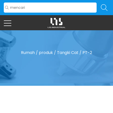
Rumah
/
produk
/
Tangki Cat
/
PT-2