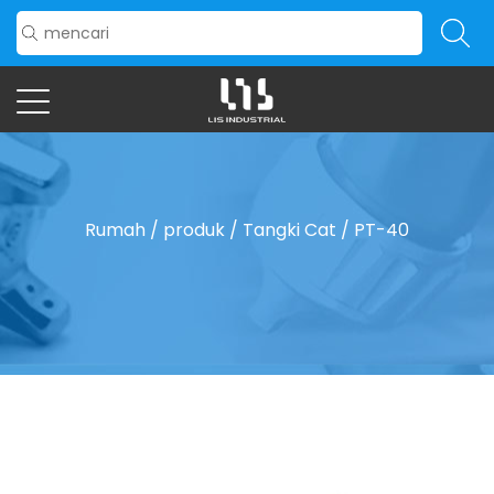
Rumah
/
produk
/
Tangki Cat
/
PT-40