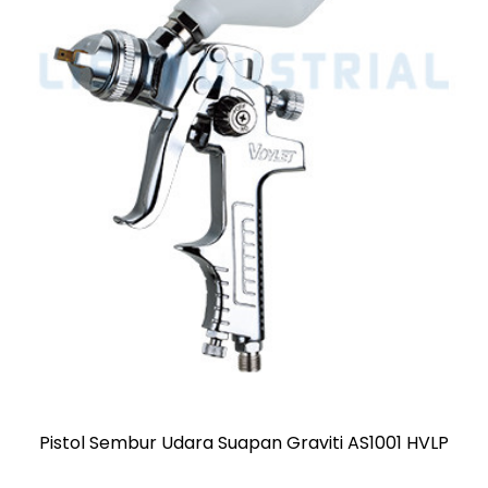
 HVLP
LS101S Spray Gun Pressure Feed Type Furni
Coating Pistol Cat Kereta