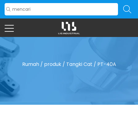
Rumah
/
produk
/
Tangki Cat
/
PT-40A