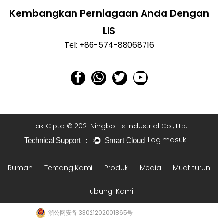
menggerakkan...
Kembangkan Perniagaan Anda Dengan
tangan yang mengatomkan cat, salutan atau bahan
kemasan menjadi kabus halus dan menghalakannya ke
Bagaimana untuk menetapkan tekanan pistol semburan?
LIS
permukaan melalui corak terkawal udara termampat atau
Jul 23, 2026
Tel: +86-574-88068716
tekanan hidraulik. Daripada menggunakan bahan dengan
Tetapan Pistol Sembur Tekanan Bermula Dengan
berus atau pengg...
Memadankan PSI dengan Jenis Pistol Anda Yang betul
pistol semburan tekanan bergantung pada teknologi
Apakah Senapang Sembur HVLP? Panduan Lengkap untuk Pemula dan Profesional
pengabusan yang digunakan oleh pistol, kerana setiap jenis
Aug 06, 2026
direka bentuk sekitar julat tekanan udara atau bendalir
Apa Itu Pistol Sembur HVLP An Pistol semburan HVLP ialah
yang ...
pistol semburan yang menggunakan udara Tekanan
Rendah Isipadu Tinggi untuk mengatomkan bahan cat
Apa Itu Pistol Sembur?
Hak Cipta © 2021 Ningbo Lis Industrial Co., Ltd.
atau salutan. Berbdaning dengan senapang semburan
Jul 30, 2026
Log masuk
tekanan tinggi konvensional, senapang semburan HVLP
Apa Itu a Pistol Sembur Pistol semburan ialah alat pegang
menggerakkan...
tangan yang mengatomkan cat, salutan atau bahan
Rumah
Tentang Kami
Produk
Media
Muat turun
kemasan menjadi kabus halus dan menghalakannya ke
Bagaimana untuk menetapkan tekanan pistol semburan?
permukaan melalui corak terkawal udara termampat atau
Jul 23, 2026
Hubungi Kami
tekanan hidraulik. Daripada menggunakan bahan dengan
Tetapan Pistol Sembur Tekanan Bermula Dengan
berus atau pengg...
Memadankan PSI dengan Jenis Pistol Anda Yang betul
浙公网安备 33021202001865号